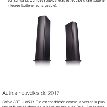
son surround. L'un des haut-parleurs est équipé d'une batterie
intégrée (batterie rechargeable).
Autres nouvelles de 2017
Onkyo
SBT
—
Un
500
. Elle est considérée comme la version la plus
fine et la moins chère de la barre de son avec Dolby Atmos avec