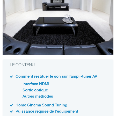
LE CONTENU
Comment restituer le son sur l'ampli-tuner AV
Interface HDMI
Sortie optique
Autres méthodes
Home Cinema Sound Tuning
Puissance requise de l'équipement