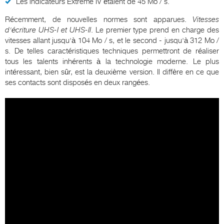
Les indicateurs Extreme IV étaient de 45 Mo / s.
Récemment, de nouvelles normes sont apparues.
Vitesses
d'écriture UHS-I et UHS-II
. Le premier type prend en charge des
vitesses allant jusqu'à 104 Mo / s, et le second - jusqu'à 312 Mo /
s. De telles caractéristiques techniques permettront de réaliser
tous les talents inhérents à la technologie moderne. Le plus
intéressant, bien sûr, est la deuxième version. Il diffère en ce que
ses contacts sont disposés en deux rangées.