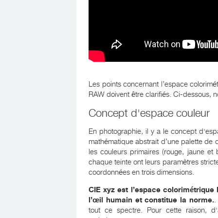
Les points concernant l’espace colorimé
RAW doivent être clarifiés. Ci-dessous, n
Concept d'espace couleur
En photographie, il y a le concept d'es
mathématique abstrait d’une palette de co
les couleurs primaires (rouge, jaune et
chaque teinte ont leurs paramètres strict
coordonnées en trois dimensions.
CIE xyz est l’espace colorimétrique 
l’œil humain et constitue la norme.
.
tout ce spectre. Pour cette raison, d