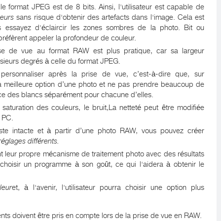
 format JPEG est de 8 bits. Ainsi, l'utilisateur est capable de
leurs
sans risque d'obtenir des artefacts dans l'image. Cela est
us essayez d'éclaircir les zones sombres de la photo. Bit ou
réfèrent appeler la profondeur de couleur.
ise de vue au format RAW est plus pratique, car sa largeur
sieurs degrés à celle du format JPEG.
rsonnaliser après la prise de vue, c’est-à-dire que, sur
sir la meilleure option d’une photo et ne pas prendre beaucoup de
ance des blancs séparément pour chacune d’elles.
 saturation des couleurs, le bruit,La netteté peut être modifiée
n PC.
ste intacte et à partir d’une photo RAW, vous pouvez créer
églages différents.
nt leur propre mécanisme de traitement photo avec des résultats
ra choisir un programme à son goût, ce qui l'aidera à obtenir le
leur
et, à l'avenir, l'utilisateur pourra choisir une option plus
ts doivent être pris en compte lors de la prise de vue en RAW.