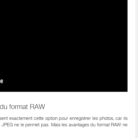
s du format RAW
ent exactement cette option pour enregistrer les photos, car ils
uise. JPEG ne le permet pas. Mais les avantages du format RAW ne