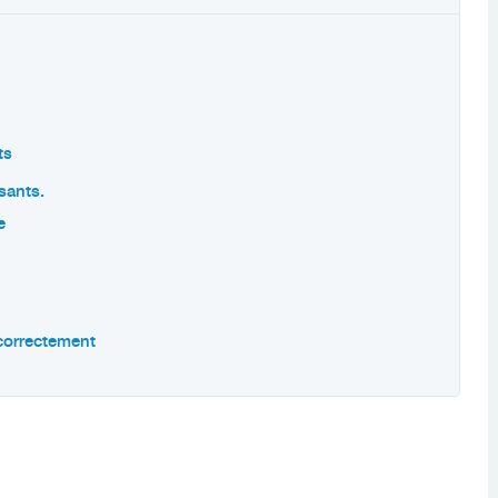
ts
isants.
e
f correctement