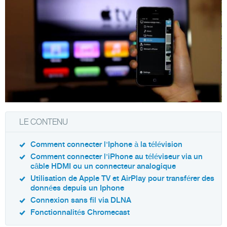
LE CONTENU
Comment connecter l'Iphone à la télévision
Comment connecter l'iPhone au téléviseur via un
câble HDMI ou un connecteur analogique
Utilisation de Apple TV et AirPlay pour transférer des
données depuis un Iphone
Connexion sans fil via DLNA
Fonctionnalités Chromecast