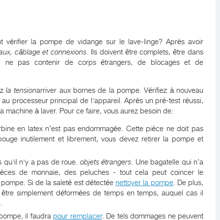
érifier la pompe de vidange sur le lave-linge? Après avoir
aux, câblage et connexions
. Ils doivent être complets, être dans
ée, ne pas contenir de corps étrangers, de blocages et de
ez
la tension
arriver aux bornes de la pompe. Vérifiez à nouveau
e au processeur principal de l'appareil. Après un pré-test réussi,
 machine à laver. Pour ce faire, vous aurez besoin de:
turbine en latex n’est pas endommagée. Cette pièce ne doit pas
 bouge inutilement et librement, vous devez retirer la pompe et
us qu'il n'y a pas de roue.
objets étrangers
. Une bagatelle qui n’a
ièces de monnaie, des peluches - tout cela peut coincer le
a pompe. Si de la saleté est détectée
nettoyer la pompe
. De plus,
t être simplement déformées de temps en temps, auquel cas il
.
a pompe, il faudra
pour remplacer
. De tels dommages ne peuvent