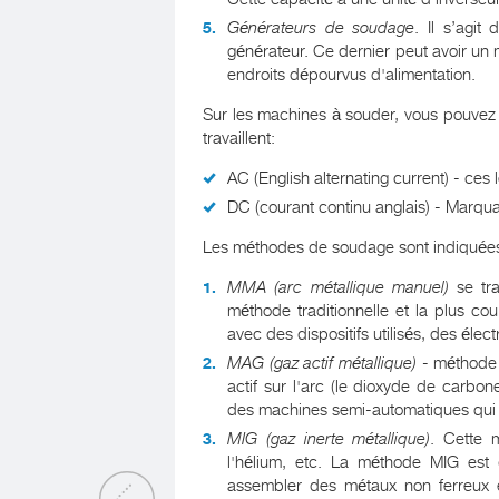
Générateurs de soudage
. Il s’agi
générateur. Ce dernier peut avoir un 
endroits dépourvus d'alimentation.
Sur les machines à souder, vous pouvez vo
travaillent:
AC (English alternating current) - ces l
DC (courant continu anglais) - Marqu
Les méthodes de soudage sont indiquées 
MMA (arc métallique manuel)
se tra
méthode traditionnelle et la plus co
avec des dispositifs utilisés, des él
MAG (gaz actif métallique)
- méthode 
actif sur l'arc (le dioxyde de carbon
des machines semi-automatiques qui ut
MIG (gaz inerte métallique)
. Cette 
l'hélium, etc. La méthode MIG est 
assembler des métaux non ferreux et