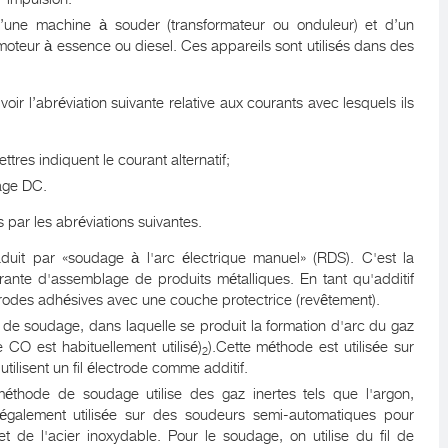
t d’une machine à souder (transformateur ou onduleur) et d’un
moteur à essence ou diesel. Ces appareils sont utilisés dans des
ir l’abréviation suivante relative aux courants avec lesquels ils
ettres indiquent le courant alternatif;
age DC.
par les abréviations suivantes.
duit par «soudage à l'arc électrique manuel» (RDS). C'est la
urante d'assemblage de produits métalliques. En tant qu'additif
ectrodes adhésives avec une couche protectrice (revêtement).
de soudage, dans laquelle se produit la formation d'arc du gaz
e CO est habituellement utilisé)
).Cette méthode est utilisée sur
2
ilisent un fil électrode comme additif.
méthode de soudage utilise des gaz inertes tels que l'argon,
également utilisée sur des soudeurs semi-automatiques pour
 de l'acier inoxydable. Pour le soudage, on utilise du fil de