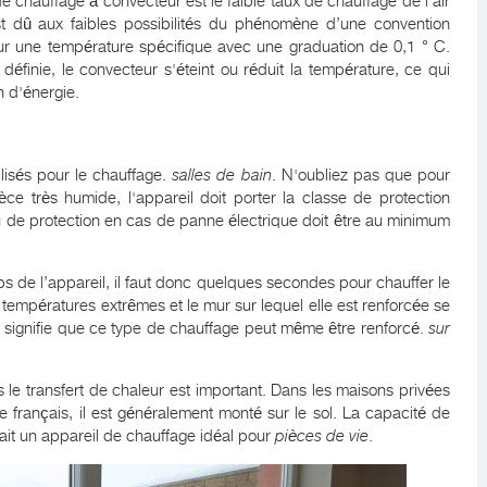
e chauffage à convecteur est le faible taux de chauffage de l'air
st dû aux faibles possibilités du phénomène d’une convention
 sur une température spécifique avec une graduation de 0,1 ° C.
 définie, le convecteur s'éteint ou réduit la température, ce qui
 d'énergie.
ilisés pour le chauffage.
salles de bain
. N'oubliez pas que pour
e très humide, l'appareil doit porter la classe de protection
au de protection en cas de panne électrique doit être au minimum
rps de l’appareil, il faut donc quelques secondes pour chauffer le
 températures extrêmes et le mur sur lequel elle est renforcée se
signifie que ce type de chauffage peut même être renforcé.
sur
us le transfert de chaleur est important. Dans les maisons privées
 français, il est généralement monté sur le sol. La capacité de
fait un appareil de chauffage idéal pour
pièces de vie
.