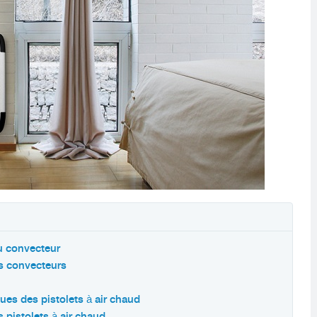
du convecteur
s convecteurs
iques des pistolets à air chaud
 pistolets à air chaud