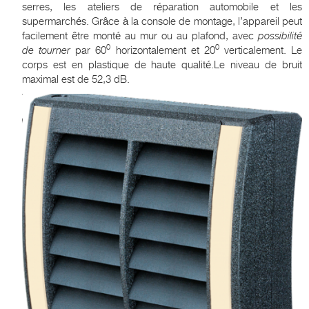
serres, les ateliers de réparation automobile et les
supermarchés. Grâce à la console de montage, l’appareil peut
facilement être monté au mur ou au plafond, avec
possibilité
0
0
de tourner
par 60
horizontalement et 20
verticalement. Le
corps est en plastique de haute qualité.Le niveau de bruit
maximal est de 52,3 dB.