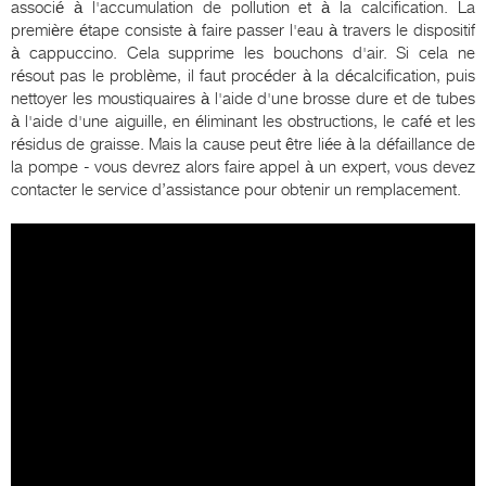
associé à l'accumulation de pollution et à la calcification. La
première étape consiste à faire passer l'eau à travers le dispositif
à cappuccino. Cela supprime les bouchons d'air. Si cela ne
résout pas le problème, il faut procéder à la décalcification, puis
nettoyer les moustiquaires à l'aide d'une brosse dure et de tubes
à l'aide d'une aiguille, en éliminant les obstructions, le café et les
résidus de graisse. Mais la cause peut être liée à la défaillance de
la pompe - vous devrez alors faire appel à un expert, vous devez
contacter le service d’assistance pour obtenir un remplacement.