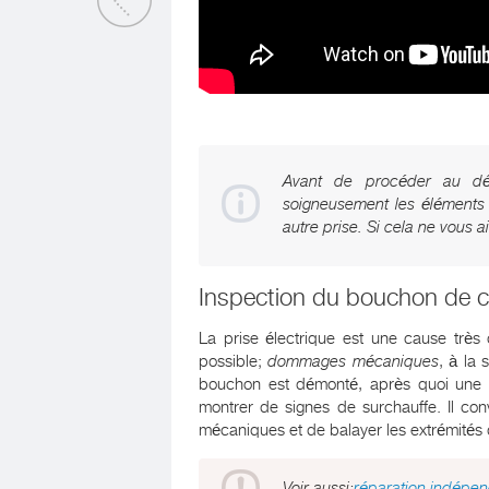
Avant de procéder au démo
soigneusement les éléments
autre prise. Si cela ne vous 
Inspection du bouchon de c
La prise électrique est une cause trè
possible;
dommages mécaniques
, à la 
bouchon est démonté, après quoi une in
montrer de signes de surchauffe. Il conv
mécaniques et de balayer les extrémités 
Voir aussi:
réparation indépen