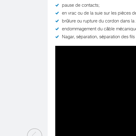
pause de contacts;
en vrac ou de la suie sur les pièces d
brûlure ou rupture du cordon dans la 
endommagement du câble mécaniqu
Nagar, séparation, séparation des fils à