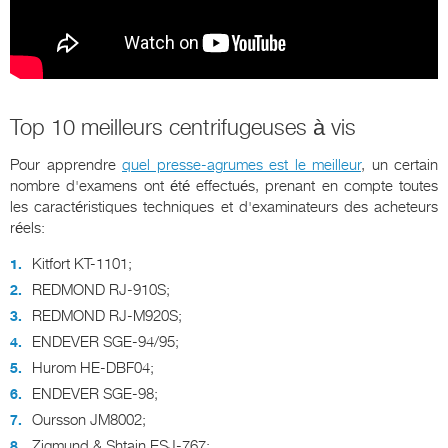
Top 10 meilleurs centrifugeuses à vis
Pour apprendre
quel presse-agrumes est le meilleur
, un certain
nombre d'examens ont été effectués, prenant en compte toutes
les caractéristiques techniques et d'examinateurs des acheteurs
réels:
Kitfort KT-1101;
REDMOND RJ-910S;
REDMOND RJ-M920S;
ENDEVER SGE-94/95;
Hurom HE-DBF04;
ENDEVER SGE-98;
Oursson JM8002;
Zigmund & Shtain ESJ-767;