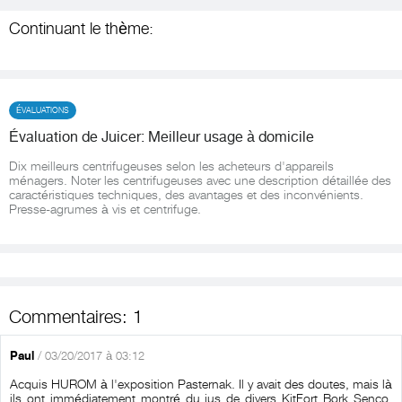
Continuant le thème:
ÉVALUATIONS
Évaluation de Juicer: Meilleur usage à domicile
Dix meilleurs centrifugeuses selon les acheteurs d'appareils
ménagers. Noter les centrifugeuses avec une description détaillée des
caractéristiques techniques, des avantages et des inconvénients.
Presse-agrumes à vis et centrifuge.
Commentaires: 1
Paul
/ 03/20/2017 à 03:12
Acquis HUROM à l'exposition Pasternak. Il y avait des doutes, mais là
ils ont immédiatement montré du jus de divers KitFort Bork Senco,